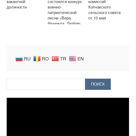
вакантной
состоялся конкурс
комиссий
должности
военно-
Копчакского
патриотической
сельского совета
песни «Вера.
от 10 мая
Надежда. Любовь
– Виктория — 74»
RU
RO
TR
EN