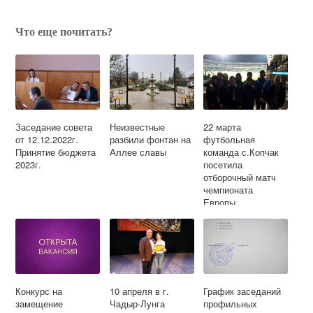
Что еще почитать?
Заседание совета
Неизвестные
22 марта
от 12.12.2022г.
разбили фонтан на
футбольная
Принятие бюджета
Аллее славы
команда с.Копчак
2023г.
посетила
отборочный матч
чемпионата
Европы
Конкурс на
10 апреля в г.
График заседаний
замещение
Чадыр-Лунга
профильных