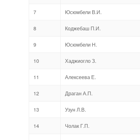
7
Юсюмбели В.И.
8
Коджебаш П.И.
9
Юсюмбели Н.
10
Хаджиогло З.
11
Алексеева Е.
12
Драган А.П.
13
Узун Л.В.
14
Чолак Г.П.