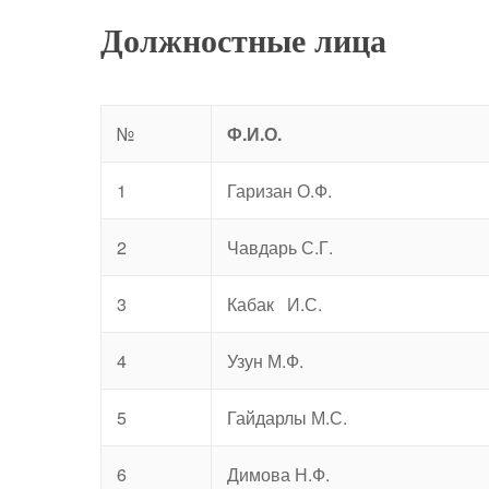
Должностные лица
№
Ф.И.О.
1
Гаризан О.Ф.
2
Чавдарь С.Г.
3
Кабак И.С.
4
Узун М.Ф.
5
Гайдарлы М.С.
6
Димова Н.Ф.