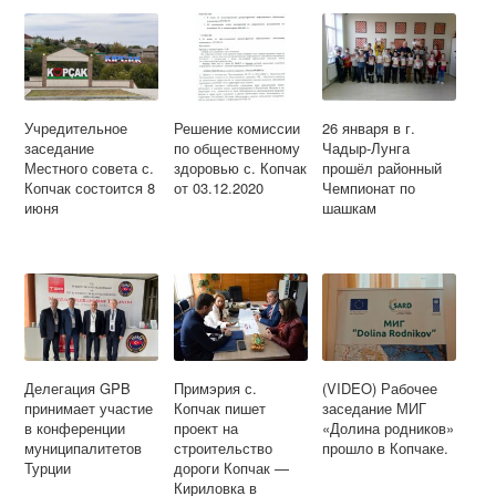
Учредительное
Решение комиссии
26 января в г.
заседание
по общественному
Чадыр-Лунга
Местного совета с.
здоровью с. Копчак
прошёл районный
Копчак состоится 8
от 03.12.2020
Чемпионат по
июня
шашкам
Делегация GPB
Примэрия с.
(VIDEO) Рабочее
принимает участие
Копчак пишет
заседание МИГ
в конференции
проект на
«Долина родников»
муниципалитетов
строительство
прошло в Копчаке.
Турции
дороги Копчак —
Кириловка в