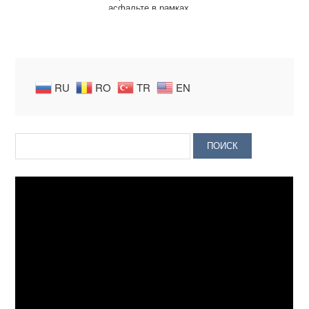
асфальте в рамках
программы
приграничного
сотрудничества
RU
RO
TR
EN