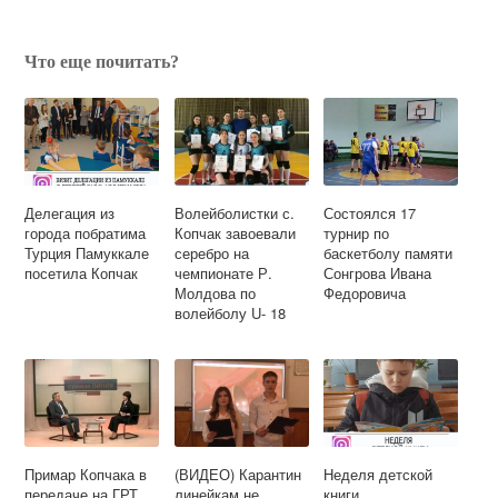
Что еще почитать?
Делегация из
Волейболистки с.
Состоялся 17
города побратима
Копчак завоевали
турнир по
Турция Памуккале
серебро на
баскетболу памяти
посетила Копчак
чемпионате Р.
Сонгрова Ивана
Молдова по
Федоровича
волейболу U- 18
Примар Копчака в
(ВИДЕО) Карантин
Неделя детской
передаче на ГРТ
линейкам не
книги