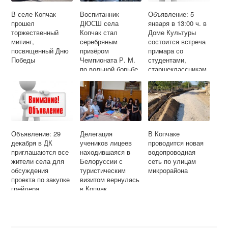
В селе Копчак
Воспитанник
Объявление: 5
прошел
ДЮСШ села
января в 13:00 ч. в
торжественный
Копчак стал
Доме Культуры
митинг,
серебряным
состоится встреча
посвященный Дню
призёром
примара со
Победы
Чемпионата Р. М.
студентами,
по вольной борьбе
старшеклассникам
и, жителями
выезжающие на
заработки
Объявление: 29
Делегация
В Копчаке
декабря в ДК
учеников лицеев
проводится новая
приглашаются все
находившаяся в
водопроводная
жители села для
Белоруссии с
сеть по улицам
обсуждения
туристическим
микрорайона
проекта по закупке
визитом вернулась
грейдера
в Копчак