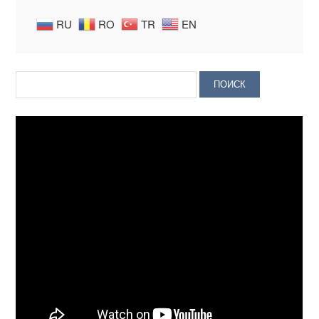
RU
RO
TR
EN