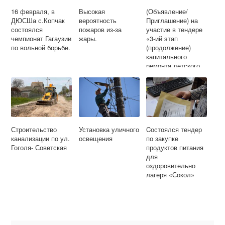
16 февраля, в
Высокая
(Объявление/
ДЮСШа с.Копчак
вероятность
Приглашение) на
состоялся
пожаров из-за
участие в тендере
чемпионат Гагаузии
жары.
«3-ий этап
по вольной борьбе.
(продолжение)
капитального
ремонта детского
сада №3 в с.
Копчак, Чадыр-
Лунгского района»
Строительство
Установка уличного
Cостоялся тендер
канализации по ул.
освещения
по закупке
Гоголя- Советская
продуктов питания
для
оздоровительно
лагеря «Сокол»