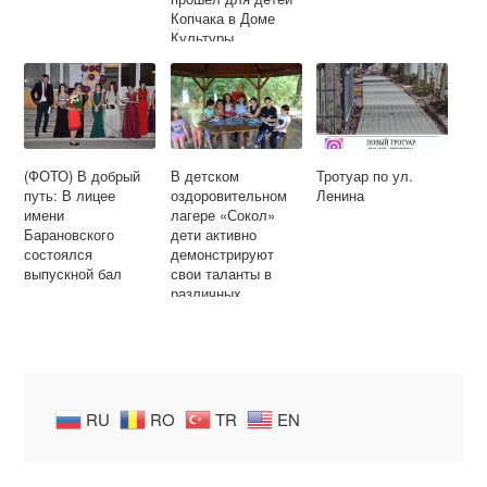
Копчака в Доме
Культуры
(ФОТО) В добрый
В детском
Тротуар по ул.
путь: В лицее
оздоровительном
Ленина
имени
лагере «Сокол»
Барановского
дети активно
состоялся
демонстрируют
выпускной бал
свои таланты в
различных
викторинах и
конкурсах
RU
RO
TR
EN