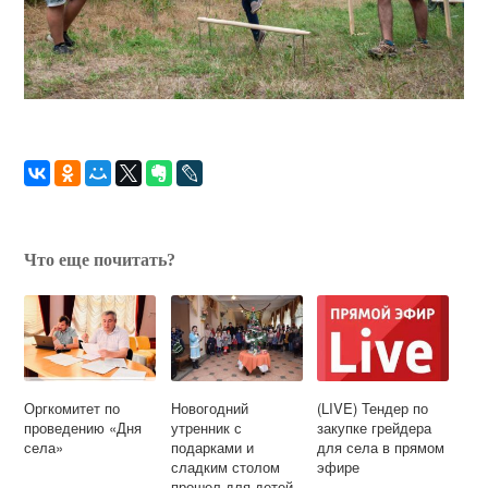
Что еще почитать?
Оргкомитет по
Новогодний
(LIVE) Тендер по
проведению «Дня
утренник с
закупке грейдера
села»
подарками и
для села в прямом
сладким столом
эфире
прошел для детей