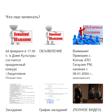
Что еще почитать?
24 февраля в 17.00
ОБЪЯВЛЕНИЕ
Внимание!
ч. в Доме Культуры
Примэрия с.
состоится
Копчак АТО
праздничный
Гагаузия РМ,
конкурс
начиная с
«Защитников
09.01.2024 г.,
Отечества
инициирует
надёжный тыл!»
публичные
консультации
способом
проведения
публичных
слушаний по двум
проектам решений
Заседание
График заседаний
(ПОЛНОЕ ВИДЕО)