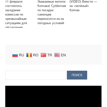
11 февраля
Уважаемые жители
(VIDEO) Вместе —
состоялось
Копчака! Субботник
за «зелёный»
заседание
по посадке
Копчак
комиссии по
саженцев
чрезвычайным
переносится из-за
ситуациям для
погодных условий
обсуждения
эпидемиологическо
й ситуации
RU
RO
TR
EN